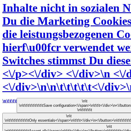
Inhalte nicht in sozialen
Du die Marketing Cookies
die leistungsbezogenen Coo
hierf\u00fcr verwendet we
Switches stimmst Du diese
<\/p><\/div> <\/div>\n <\/
<\/div>\n\n\t\t\t\t\t<\/div>\
\n\t\t\t\t
\n\t
\n\t\t\t\t\t\t\t\t\t
Save configuration<\/span>\n\t\t\t<\/div>\n<\/button>\
\n\t\t\t\t\t
\n\t
\n\t\t\t\t\t\t\t\t\t
Only essentials<\/span>\n\t\t\t<\/div>\n<\/button>\n\t\t\t\t\t\t
\n\t
\n\t\t\t\t\t\t\t\t\t
Accept all<\/span>\n\t\t\t<\/div>\n<\/button>\n\t\t\t\t\t\t<\/div>