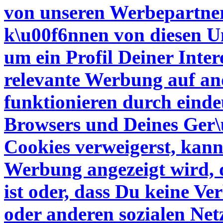
von unseren Werbepartner
k\u00f6nnen von diesen 
um ein Profil Deiner Inter
relevante Werbung auf and
funktionieren durch einde
Browsers und Deines Ger\
Cookies verweigerst, kann
Werbung angezeigt wird, d
ist oder, dass Du keine V
oder anderen sozialen Net