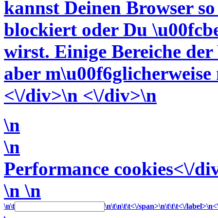
kannst Deinen Browser so e
blockiert oder Du \u00fcb
wirst. Einige Bereiche de
aber m\u00f6glicherweise 
<\/div>\n <\/div>\n
\n
\n
Performance cookies<\/di
\n \n
\n\t
\n\t
\n\t\t
<\/span>\n\t\t\t<\/label>\n<