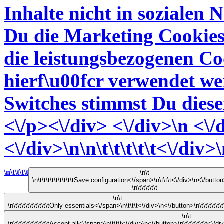
Inhalte nicht in sozialen
Du die Marketing Cookies
die leistungsbezogenen Coo
hierf\u00fcr verwendet we
Switches stimmst Du diese
<\/p><\/div> <\/div>\n <\/
<\/div>\n\n\t\t\t\t\t<\/div>\
\n\t\t\t\t
\n\t
\n\t\t\t\t\t\t\t\t\t
Save configuration<\/span>\n\t\t\t<\/div>\n<\/button>\
\n\t\t\t\t\t
\n\t
\n\t\t\t\t\t\t\t\t\t
Only essentials<\/span>\n\t\t\t<\/div>\n<\/button>\n\t\t\t\t\t\t
\n\t
\n\t\t\t\t\t\t\t\t\t
Accept all<\/span>\n\t\t\t<\/div>\n<\/button>\n\t\t\t\t\t\t<\/div>