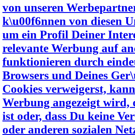
von unseren Werbepartner
k\u00f6nnen von diesen 
um ein Profil Deiner Inter
relevante Werbung auf and
funktionieren durch einde
Browsers und Deines Ger\
Cookies verweigerst, kann
Werbung angezeigt wird, d
ist oder, dass Du keine V
oder anderen sozialen Net