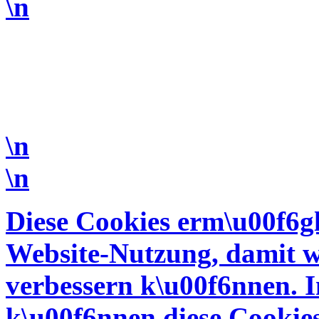
\n
\n
\n
Diese Cookies erm\u00f6gl
Website-Nutzung, damit w
verbessern k\u00f6nnen. I
k\u00f6nnen diese Cookie