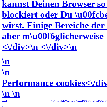
kannst Deinen Browser so e
blockiert oder Du \u00fcb
wirst. Einige Bereiche de
aber m\u00f6glicherweise 
<\/div>\n <\/div>\n
\n
\n
Performance cookies<\/di
\n \n
\n\t
\n\t
\n\t\t
<\/span>\n\t\t\t<\/label>\n<